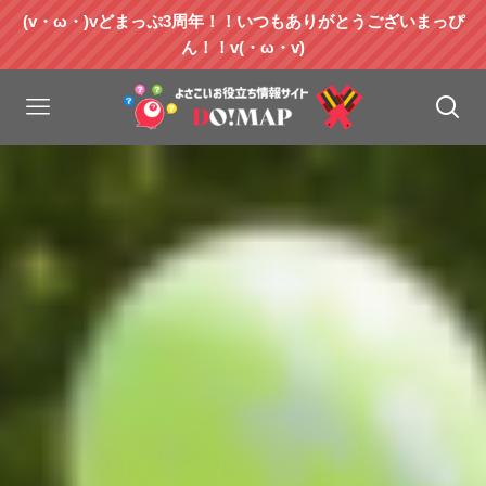
(v・ω・)vどまっぷ3周年！！いつもありがとうございまっぴ
ん！！v(・ω・v)