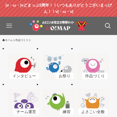
(v・ω・)vどまっぷ3周年！！いつもありがとうございまっぴ
ん！！v(・ω・v)
ホーム
作品づくり
作品づくり
インタビュー
お祭り
よさこい全般
チーム運営
練習